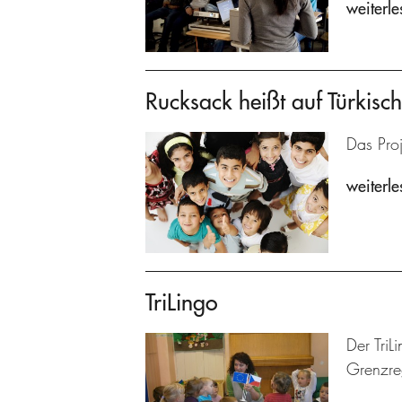
weiterle
Rucksack heißt auf Türkisch 
Das Proj
weiterle
TriLingo
Der TriL
Grenzre