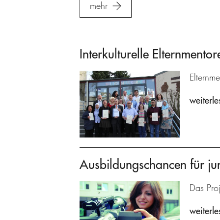
mehr
Interkulturelle Elternmentor
Elternme
weiterle
Ausbildungschancen für ju
Das Proj
weiterle