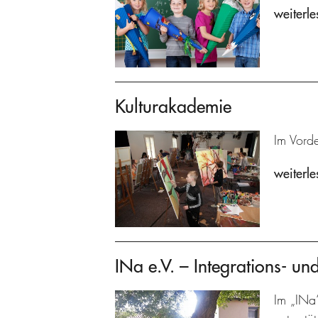
weiterle
Kulturakademie
Im Vorde
weiterle
INa e.V. – Integrations- un
Im „INa