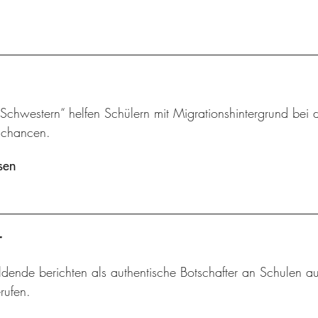
chwestern“ helfen Schülern mit Migrationshintergrund bei d
schancen.
sen
r
dende berichten als authentische Botschafter an Schulen au
rufen.