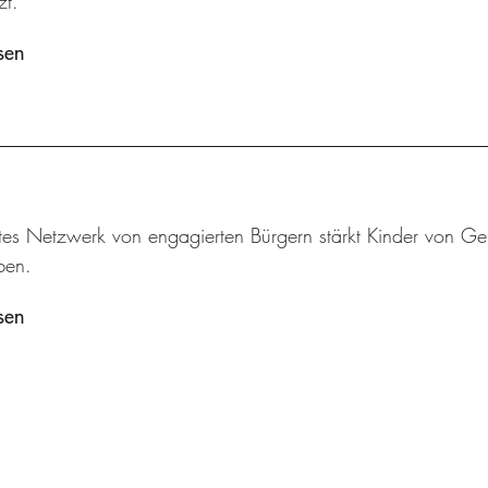
zt.
sen
tes Netzwerk von engagierten Bürgern stärkt Kinder von Geb
ben.
sen