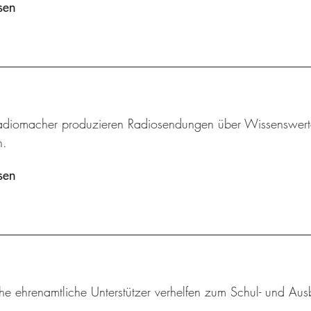
sen
adiomacher produzieren Radiosendungen über Wissenswertes
n.
sen
he ehrenamtliche Unterstützer verhelfen zum Schul- und Aus