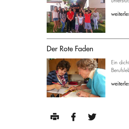
unterstüt
weiterle
Der Rote Faden
Ein dich
Berufsle
weiterle