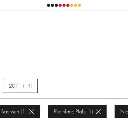
2011
14
Sachsen
1
Rheinland-Pfalz
1
Nie