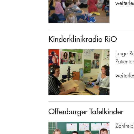
weiterle
Kinderklinikradio RiO
Junge R
Patiente
weiterle
Offenburger Tafelkinder
Zahlreic