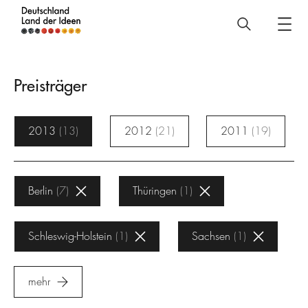
Deutschland
–
Land
Preisträger
der
Ideen
2013
13
2012
21
2011
19
Preisträger
Berlin
7
Thüringen
1
Schleswig-Holstein
1
Sachsen
1
mehr