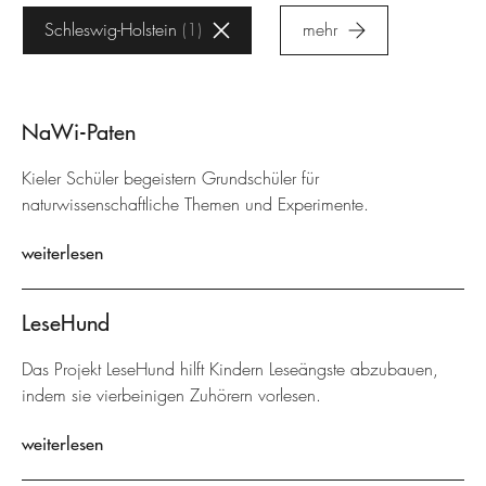
Schleswig-Holstein
1
mehr
NaWi-Paten
Kieler Schüler begeistern Grundschüler für
naturwissenschaftliche Themen und Experimente.
weiterlesen
LeseHund
Das Projekt LeseHund hilft Kindern Leseängste abzubauen,
indem sie vierbeinigen Zuhörern vorlesen.
weiterlesen