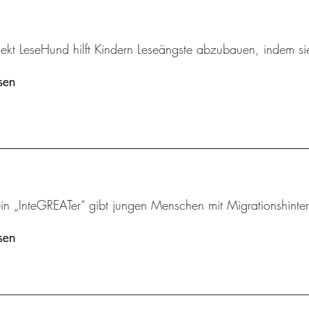
ekt LeseHund hilft Kindern Leseängste abzubauen, indem sie
sen
ein „InteGREATer“ gibt jungen Menschen mit Migrationshinte
sen