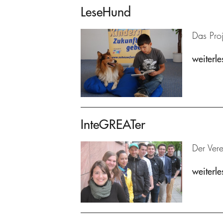
LeseHund
Das Proj
weiterle
InteGREATer
Der Ver
weiterle