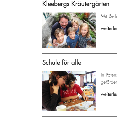
Kleebergs Kräutergärten
Mit Berl
weiterle
Schule für alle
In Paten
geförder
weiterle