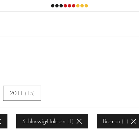
2011
15
Schleswig-Holstein
1
Bremen
1