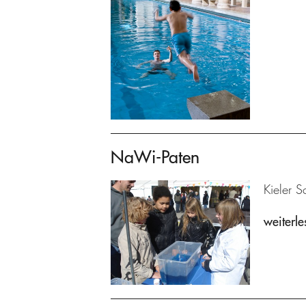
NaWi-Paten
Kieler S
weiterle