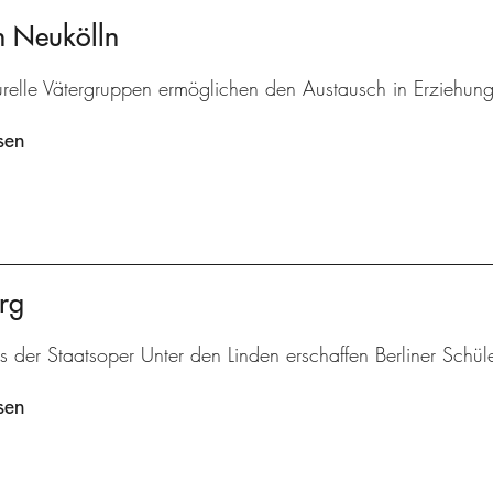
en Neukölln
turelle Vätergruppen ermöglichen den Austausch in Erziehun
sen
rg
is der Staatsoper Unter den Linden erschaffen Berliner Schü
sen