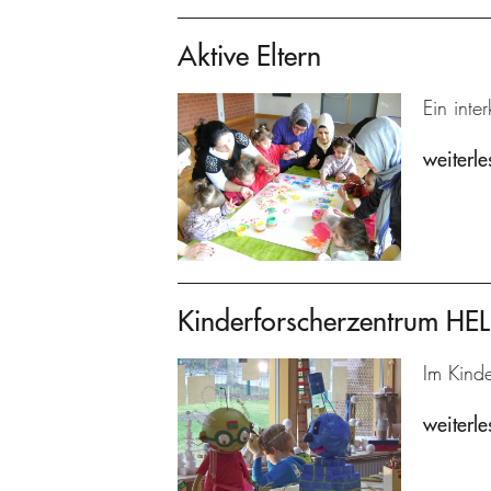
Aktive Eltern
Ein inte
weiterle
Kinderforscherzentrum H
Im Kind
weiterle