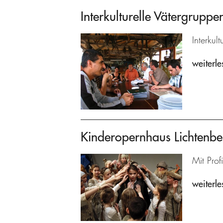
Interkulturelle Vätergrupp
Interkul
weiterle
Kinderopernhaus Lichtenbe
Mit Prof
weiterle