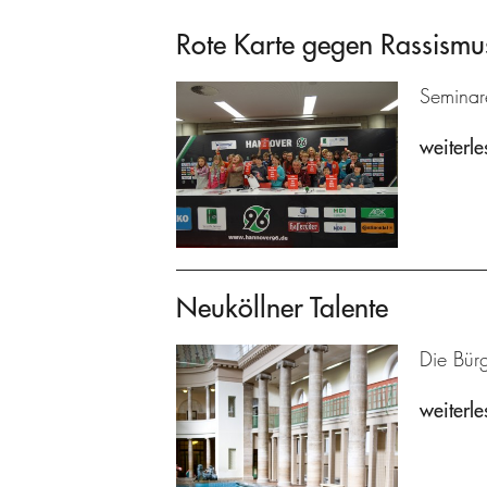
Rote Karte gegen Rassismu
Seminare
weiterle
Neuköllner Talente
Die Bürg
weiterle