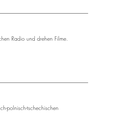
achen Radio und drehen Filme.
sch-polnisch-tschechischen