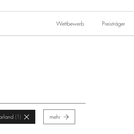
Wettbewerb
Preisträger
arland
1
mehr