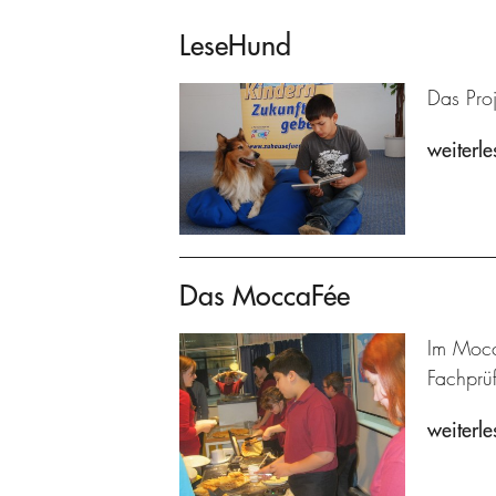
LeseHund
Das Proj
weiterle
Das MoccaFée
Im Mocc
Fachprü
weiterle