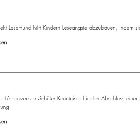
ekt LeseHund hilft Kindern Leseängste abzubauen, indem sie
sen
aFée erwerben Schüler Kenntnisse für den Abschluss einer 
fung.
sen