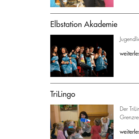
Elbstation Akademie
Jugendl
weiterle
TriLingo
Der TriL
Grenzre
weiterle