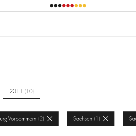
2011
10
urg-Vorpommern
2
Sachsen
1
Sa