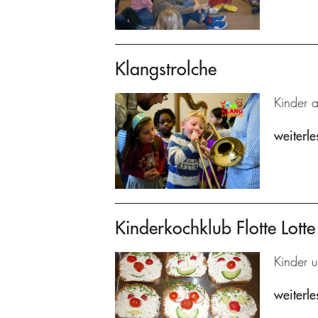
Klangstrolche
Kinder 
weiterle
Kinderkochklub Flotte Lotte
Kinder u
weiterle