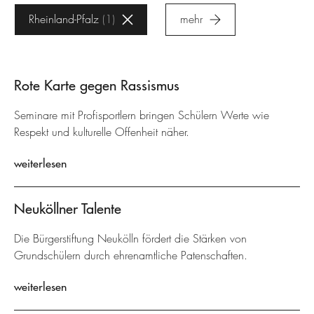
Rheinland-Pfalz
1
mehr
Rote Karte gegen Rassismus
Seminare mit Profisportlern bringen Schülern Werte wie
Respekt und kulturelle Offenheit näher.
weiterlesen
Neuköllner Talente
Die Bürgerstiftung Neukölln fördert die Stärken von
Grundschülern durch ehrenamtliche Patenschaften.
weiterlesen