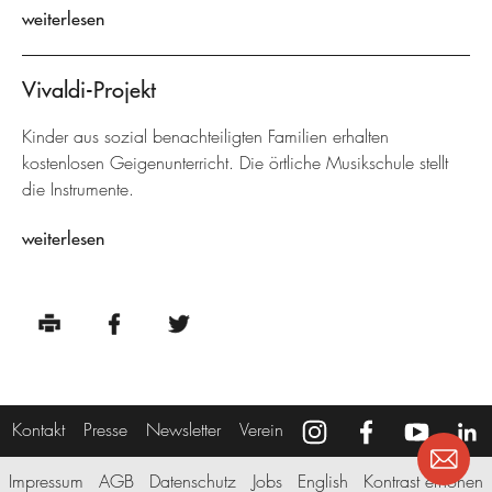
weiterlesen
Vivaldi-Projekt
Kinder aus sozial benachteiligten Familien erhalten
kostenlosen Geigenunterricht. Die örtliche Musikschule stellt
die Instrumente.
weiterlesen
Kontakt
Presse
Newsletter
Verein
Impressum
AGB
Datenschutz
Jobs
English
Kontrast erhöhen