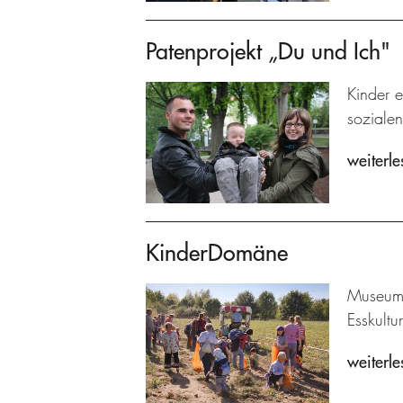
Patenprojekt „Du und Ich"
Kinder e
sozialen
weiterle
KinderDomäne
Museums
Esskultu
weiterle