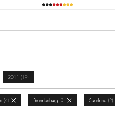
2011
19
en
4
Brandenburg
3
Saarland
2