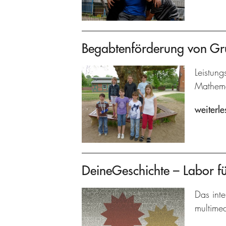
Begabtenförderung von Gr
Leistun
Mathema
weiterle
DeineGeschichte – Labor fü
Das inte
multime