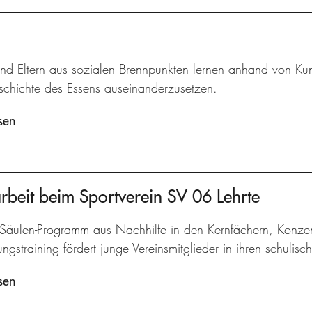
und Eltern aus sozialen Brennpunkten lernen anhand von Kun
eschichte des Essens auseinanderzusetzen.
sen
arbeit beim Sportverein SV 06 Lehrte
-Säulen-Programm aus Nachhilfe in den Kernfächern, Konzen
gstraining fördert junge Vereinsmitglieder in ihren schulisc
sen