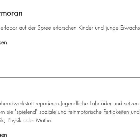
ormoran
lerlabor auf der Spree erforschen Kinder und junge Erwach
sen
ahrradwerkstatt reparieren Jugendliche Fahrräder und setze
rn sie "spielend" soziale und feinmotorische Fertigkeiten un
k, Physik oder Mathe.
sen