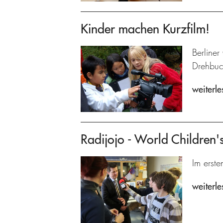
Kinder machen Kurzfilm!
Berliner
Drehbuch
weiterle
Radijojo - World Children
Im erste
weiterle