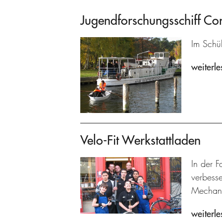
Jugendforschungsschiff C
Im Schü
weiterle
Velo-Fit Werkstattladen
In der F
verbesse
Mechani
weiterle