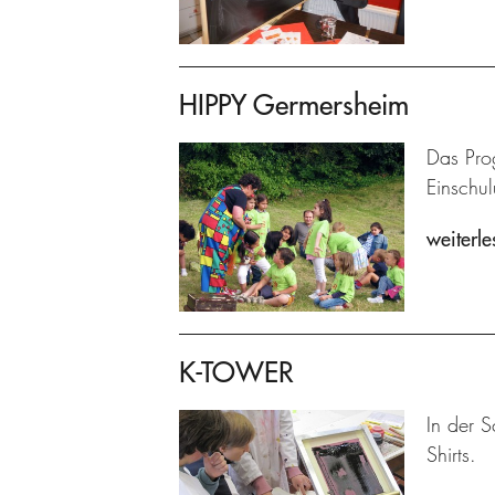
HIPPY Germersheim
Das Prog
Einschu
weiterle
K-TOWER
In der S
Shirts.