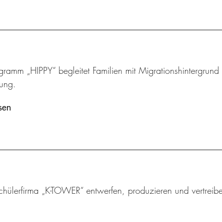
ramm „HIPPY“ begleitet Familien mit Migrationshintergrund u
lung.
sen
chülerfirma „K-TOWER“ entwerfen, produzieren und vertreibe