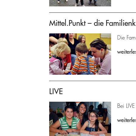
Mittel.Punkt – die Familienk
Die Fami
weiterle
LIVE
Bei LIVE
weiterle