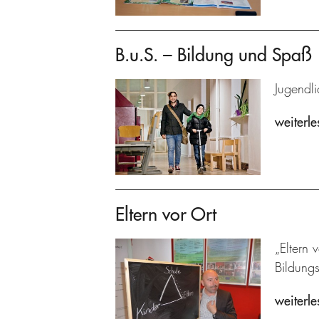
B.u.S. – Bildung und Spaß
Jugendli
weiterle
Eltern vor Ort
„Eltern 
Bildung
weiterle