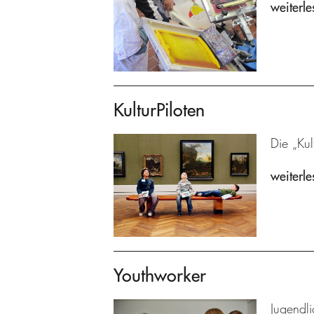
weiterle
KulturPiloten
Die „Kul
weiterle
Youthworker
Jugendli