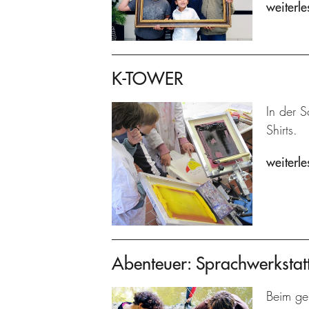
weiterle
K-TOWER
In der S
Shirts.
weiterle
Abenteuer: Sprachwerkstat
Beim ge