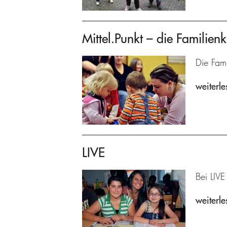
Mittel.Punkt – die Familienk
Die Fami
weiterle
LIVE
Bei LIVE
weiterle