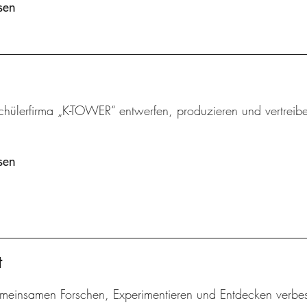
sen
chülerfirma „K-TOWER“ entwerfen, produzieren und vertreibe
sen
t
meinsamen Forschen, Experimentieren und Entdecken verbes