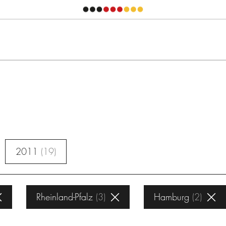
2011
19
Rheinland-Pfalz
3
Hamburg
2