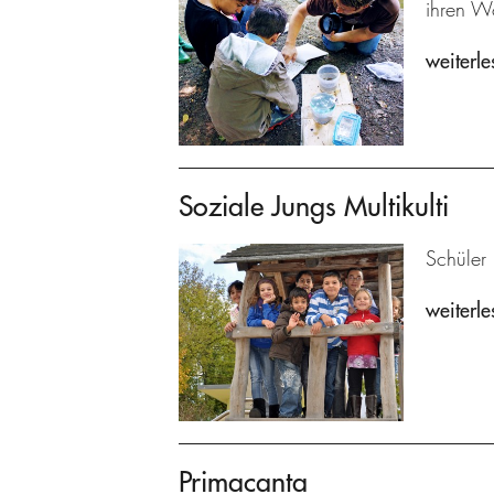
ihren W
weiterle
Soziale Jungs Multikulti
Schüler 
weiterle
Primacanta