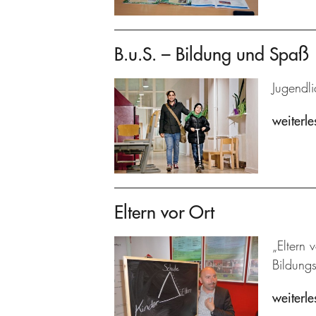
B.u.S. – Bildung und Spaß
Jugendli
weiterle
Eltern vor Ort
„Eltern 
Bildung
weiterle