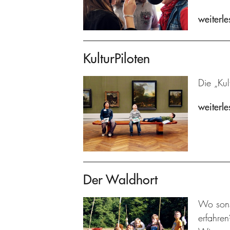
weiterle
KulturPiloten
Die „Kul
weiterle
Der Waldhort
Wo sons
erfahre