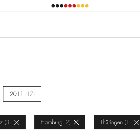
2011
17
lz
3
Hamburg
2
Thüringen
1