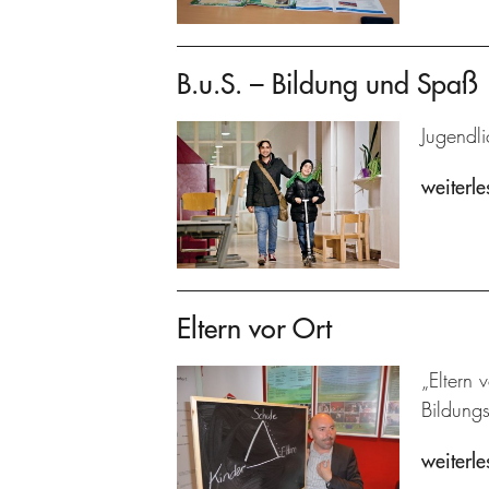
B.u.S. – Bildung und Spaß
Jugendli
weiterle
Eltern vor Ort
„Eltern 
Bildung
weiterle