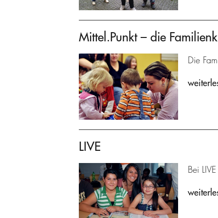
Mittel.Punkt – die Familienk
Die Fami
weiterle
LIVE
Bei LIVE
weiterle