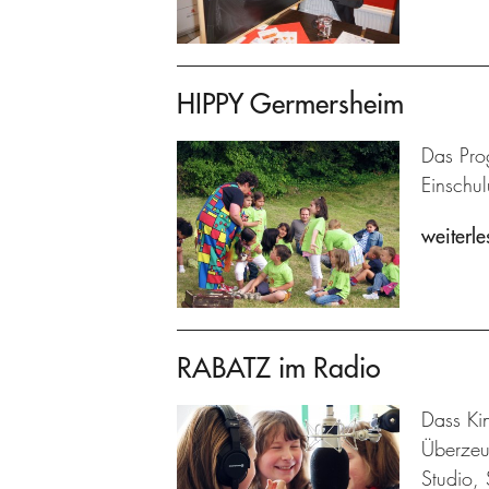
HIPPY Germersheim
Das Prog
Einschu
weiterle
RABATZ im Radio
Dass Kin
Überzeu
Studio, 