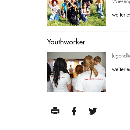
Wiesenp
weiterle
Youthworker
Jugendli
weiterle