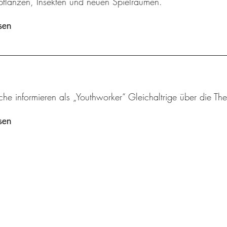
flanzen, Insekten und neuen Spielräumen.
sen
che informieren als „Youthworker“ Gleichaltrige über die 
sen