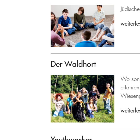
Jüdische
weiterle
Der Waldhort
Wo sons
erfahre
Wiesenp
weiterle
Youthworker