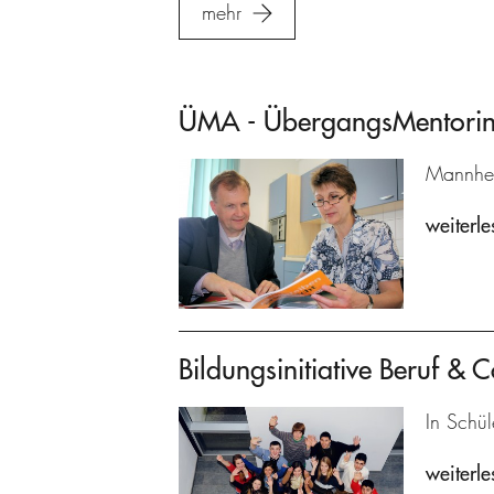
mehr
ÜMA - ÜbergangsMentoring
Mannhei
weiterle
Bildungsinitiative Beruf & C
In Schül
weiterle