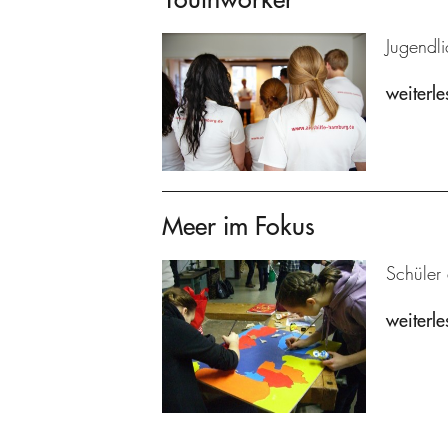
Jugendli
weiterle
Meer im Fokus
Schüler
weiterle