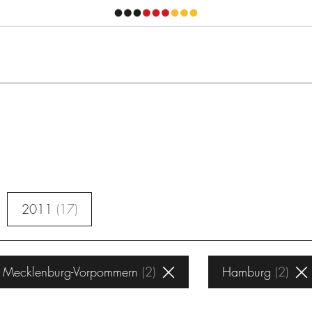
2011
17
Mecklenburg-Vorpommern
2
Hamburg
2