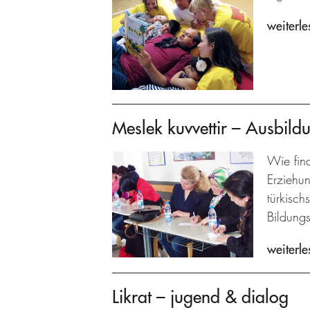
weiterle
Meslek kuvvettir – Ausbildu
Wie fin
Erziehu
türkisch
Bildungs
weiterle
Likrat – jugend & dialog