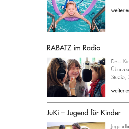
weiterle
RABATZ im Radio
Dass Kin
Überzeu
Studio, 
weiterle
JuKi – Jugend für Kinder
Jugendl