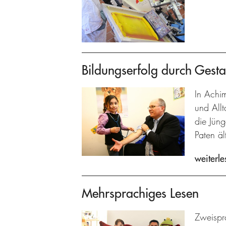
Bildungserfolg durch Gestal
In Achi
und Allt
die Jün
Paten ä
weiterle
Mehrsprachiges Lesen
Zweispra