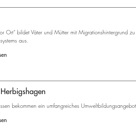
vor Ort“ bildet Väter und Mütter mit Migrationshintergrund z
ssystems aus.
sen
t Herbigshagen
assen bekommen ein umfangreiches Umweltbildungsangebot
sen