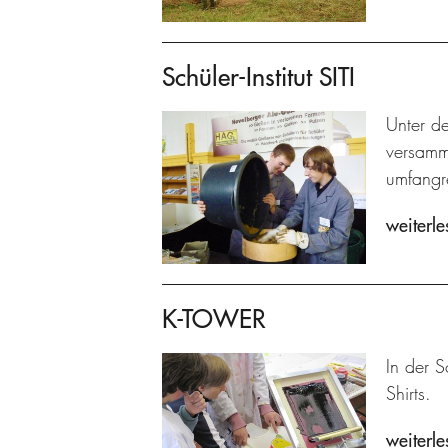
Schüler-Institut SITI
Unter de
versamme
umfangre
weiterle
K-TOWER
In der S
Shirts.
weiterle