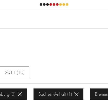
2011
10
burg
2
Sachsen-Anhalt
1
Breme