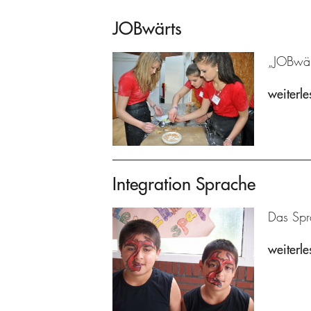
JOBwärts
„JOBwärt
weiterle
Integration Sprache
Das Spra
weiterle