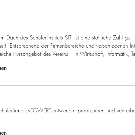
m Dach des Schüler-Instituts SITI ist eine stattliche Zahl gut
lt. Entsprechend der Firmenbereiche und verschiedenen Inte
iche Kursangebot des Vereins – in Wirtschaft, Informatik, 
sen
chülerfirma „K-TOWER“ entwerfen, produzieren und vertreibe
sen