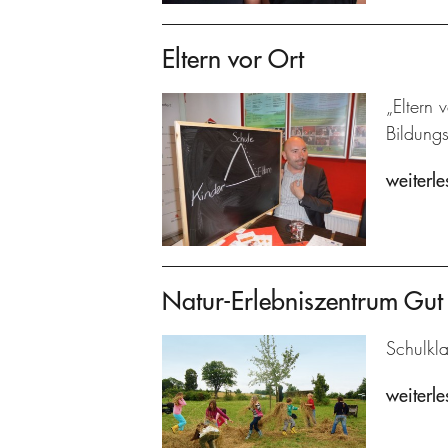
Eltern vor Ort
„Eltern 
Bildung
weiterle
Natur-Erlebniszentrum Gu
Schulkl
weiterle