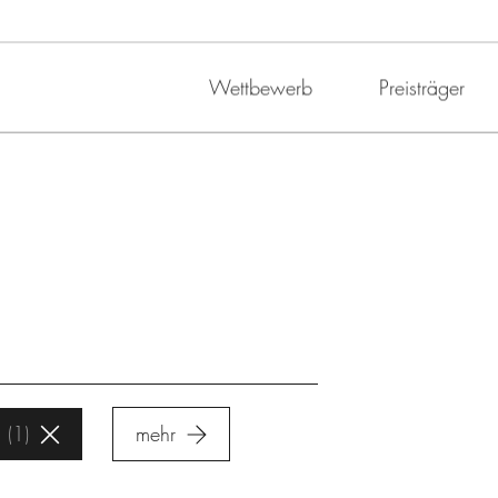
Wettbewerb
Preisträger
n
1
mehr