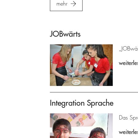
mehr
JOBwärts
„JOBwärt
weiterle
Integration Sprache
Das Spra
weiterle