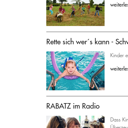
weiterle
Rette sich wer´s kann - Sc
Kinder e
weiterle
RABATZ im Radio
Dass Kin
Überzeu