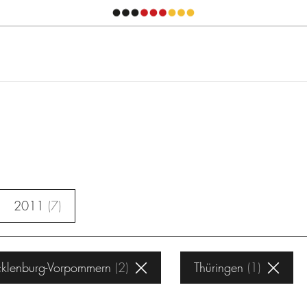
2011
7
klenburg-Vorpommern
2
Thüringen
1