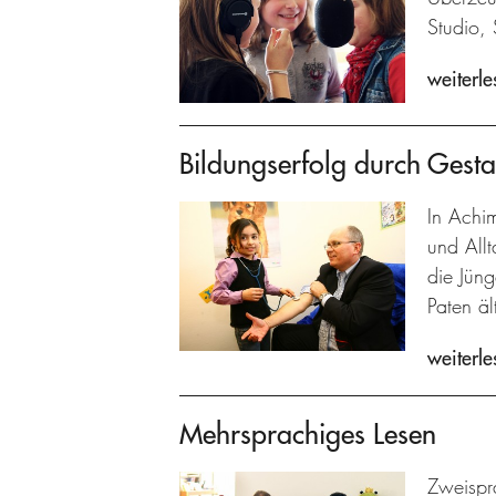
Studio, 
weiterle
Bildungserfolg durch Gestal
In Achi
und Allt
die Jün
Paten ä
weiterle
Mehrsprachiges Lesen
Zweispra