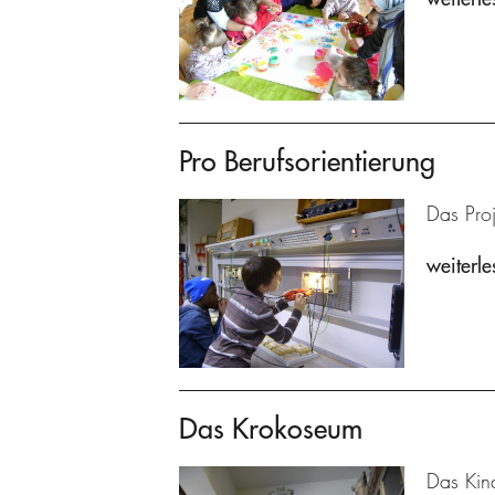
Pro Berufsorientierung
Das Proj
weiterle
Das Krokoseum
Das Kin