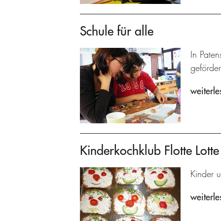
Schule für alle
In Paten
geförder
weiterle
Kinderkochklub Flotte Lotte
Kinder u
weiterle