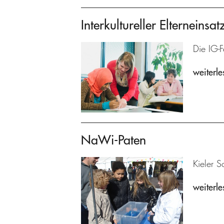
Interkultureller Elterneinsat
Die IG-F
weiterle
NaWi-Paten
Kieler S
weiterle