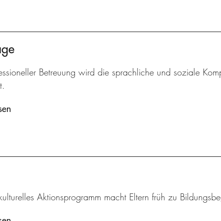
age
essioneller Betreuung wird die sprachliche und soziale Komp
t.
sen
rkulturelles Aktionsprogramm macht Eltern früh zu Bildungsbeg
sen