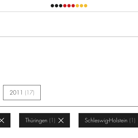
2011
17
Thüringen
1
Schleswig-Holstein
1