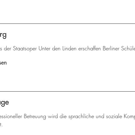
rg
is der Staatsoper Unter den Linden erschaffen Berliner Schü
sen
age
essioneller Betreuung wird die sprachliche und soziale Komp
t.