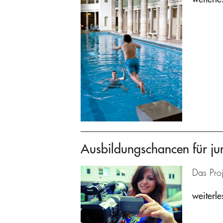
Ausbildungschancen für ju
Das Proj
weiterle