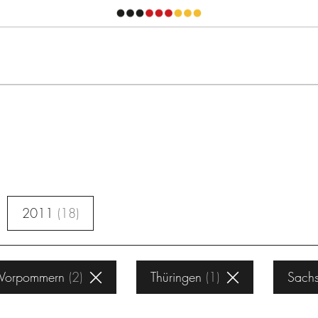
2011
18
-Vorpommern
2
Thüringen
1
Sachs