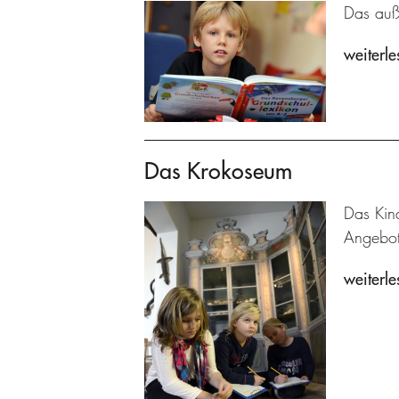
Das auße
weiterle
Das Krokoseum
Das Kin
Angebot
weiterle