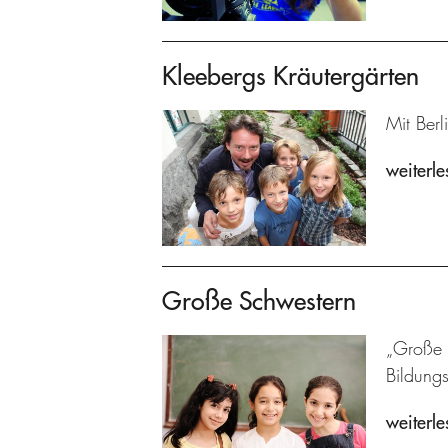
Kleebergs Kräutergärten
Mit Berl
weiterle
Große Schwestern
„Große S
Bildung
weiterle