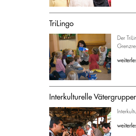
TriLingo
Der TriL
Grenzre
weiterle
Interkulturelle Vätergrupp
Interkul
weiterle