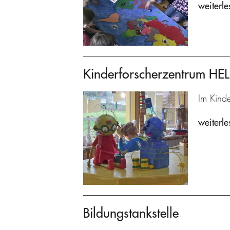
weiterle
Kinderforscherzentrum H
Im Kind
weiterle
Bildungstankstelle