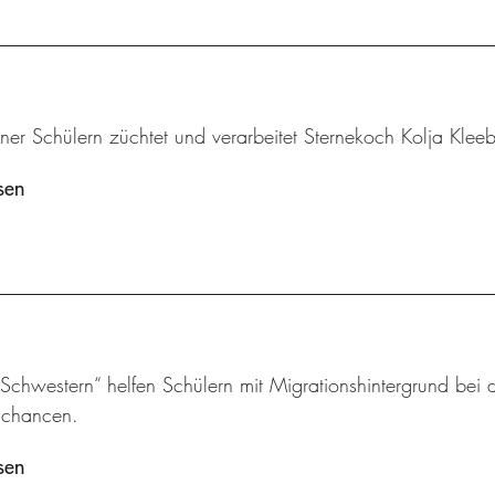
iner Schülern züchtet und verarbeitet Sternekoch Kolja Klee
sen
chwestern“ helfen Schülern mit Migrationshintergrund bei d
schancen.
sen