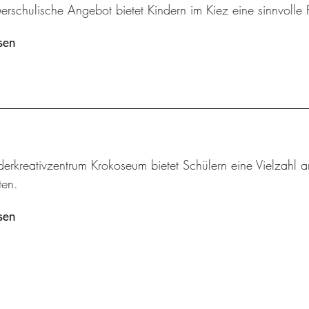
rschulische Angebot bietet Kindern im Kiez eine sinnvolle F
sen
derkreativzentrum Krokoseum bietet Schülern eine Vielzah
en.
sen