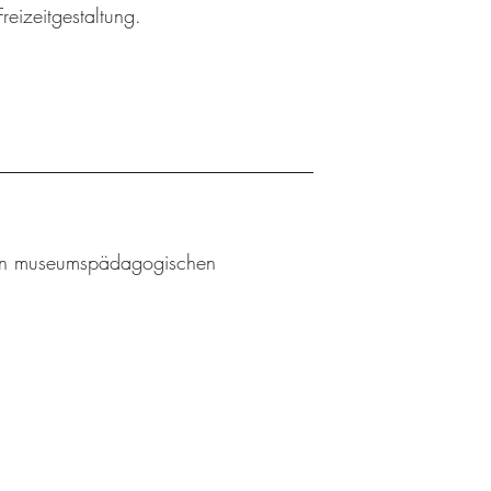
reizeitgestaltung.
l an museumspädagogischen