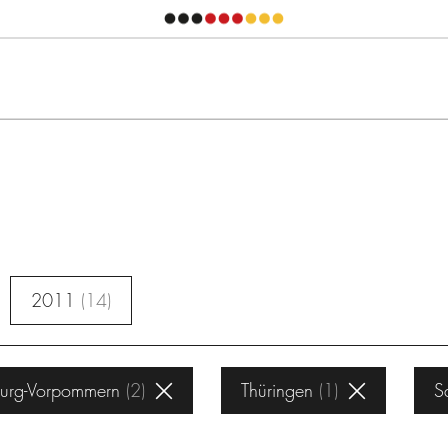
2011
14
urg-Vorpommern
2
Thüringen
1
S