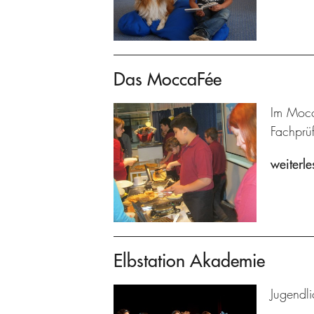
Das MoccaFée
Im Mocc
Fachprü
weiterle
Elbstation Akademie
Jugendl