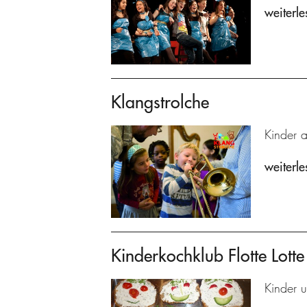
weiterle
Klangstrolche
Kinder 
weiterle
Kinderkochklub Flotte Lotte
Kinder u