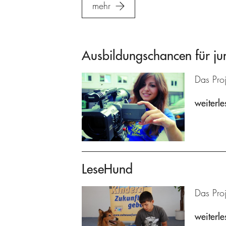
mehr
Ausbildungschancen für ju
Das Proj
weiterle
LeseHund
Das Proj
weiterle