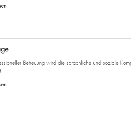
sen
age
essioneller Betreuung wird die sprachliche und soziale Komp
t.
sen