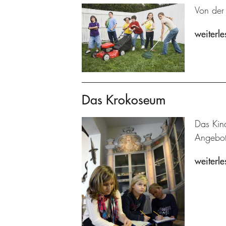
Von der
weiterle
Das Krokoseum
Das Kin
Angebot
weiterle