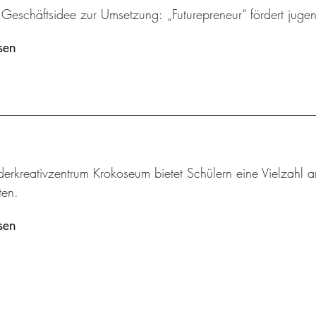
 Geschäftsidee zur Umsetzung: „Futurepreneur“ fördert juge
sen
derkreativzentrum Krokoseum bietet Schülern eine Vielzah
en.
sen