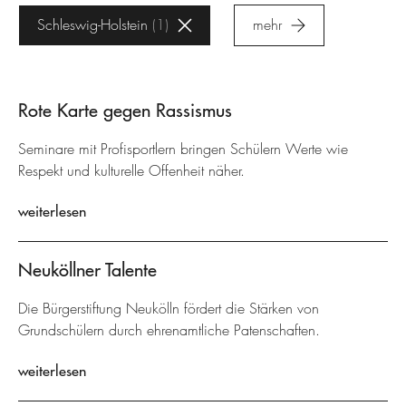
Schleswig-Holstein
1
mehr
Rote Karte gegen Rassismus
Seminare mit Profisportlern bringen Schülern Werte wie
Respekt und kulturelle Offenheit näher.
weiterlesen
Neuköllner Talente
Die Bürgerstiftung Neukölln fördert die Stärken von
Grundschülern durch ehrenamtliche Patenschaften.
weiterlesen