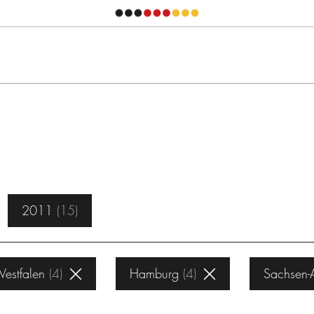
2011
15
estfalen
4
Hamburg
4
Sachsen-