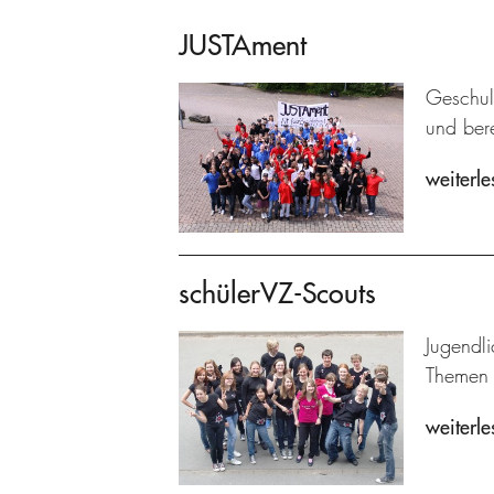
JUSTAment
Geschult
und bere
weiterle
schülerVZ-Scouts
Jugendl
Themen 
weiterle