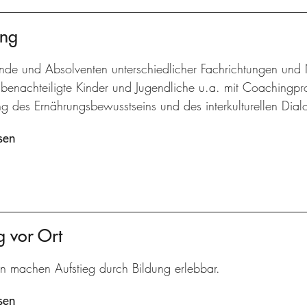
ung
nde und Absolventen unterschiedlicher Fachrichtungen und N
benachteiligte Kinder und Jugendliche u.a. mit Coachingpro
g des Ernährungsbewusstseins und des interkulturellen Dial
sen
g vor Ort
n machen Aufstieg durch Bildung erlebbar.
sen