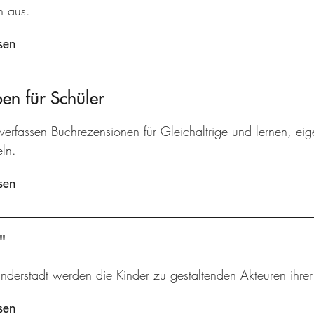
n aus.
sen
ben für Schüler
verfassen Buchrezensionen für Gleichaltrige und lernen, ei
ln.
sen
"
inderstadt werden die Kinder zu gestaltenden Akteuren ihre
sen