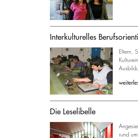
Interkulturelles Berufsorie
Eltern, 
Kulturei
Ausbildu
weiterle
Die Leselibelle
Angesied
rund um