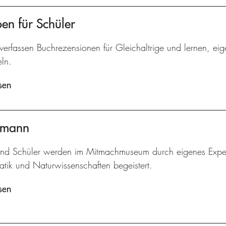
ben für Schüler
verfassen Buchrezensionen für Gleichaltrige und lernen, ei
ln.
sen
ermann
und Schüler werden im Mitmachmuseum durch eigenes Experi
tik und Naturwissenschaften begeistert.
sen