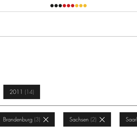
2011
14
Brandenburg
3
Sachsen
2
Saar