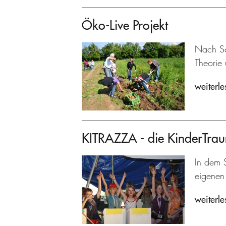
Öko-Live Projekt
Nach Sc
Theorie 
weiterle
KITRAZZA - die KinderTra
In dem S
eigenen 
weiterle