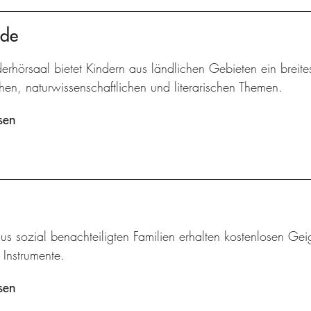
nde
erhörsaal bietet Kindern aus ländlichen Gebieten ein breit
hen, naturwissenschaftlichen und literarischen Themen.
sen
us sozial benachteiligten Familien erhalten kostenlosen Geig
e Instrumente.
sen