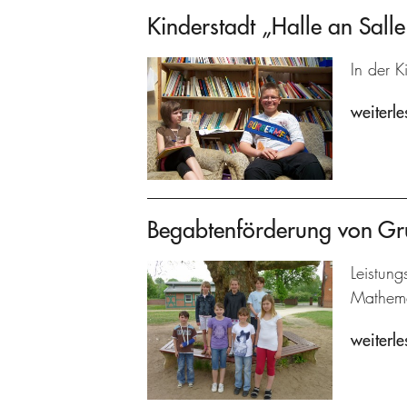
Kinderstadt „Halle an Salle
In der K
weiterle
Begabtenförderung von Gr
Leistun
Mathema
weiterle