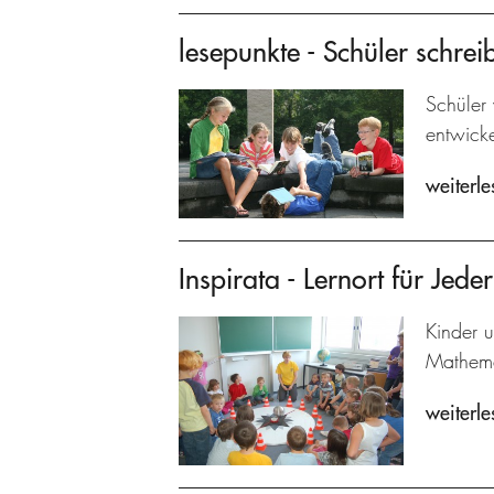
lesepunkte - Schüler schrei
Schüler 
entwicke
weiterle
Inspirata - Lernort für Jed
Kinder 
Mathema
weiterle