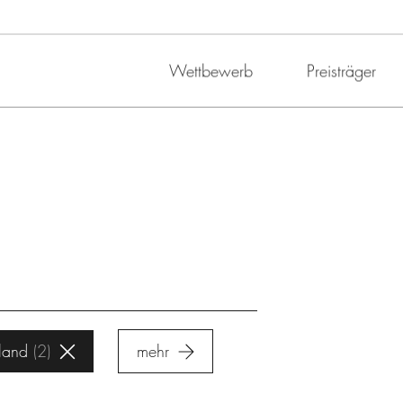
Wettbewerb
Preisträger
land
2
mehr