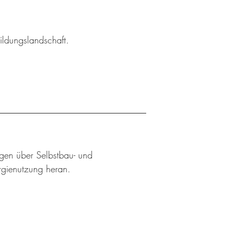
ildungslandschaft.
ngen über Selbstbau- und
rgienutzung heran.