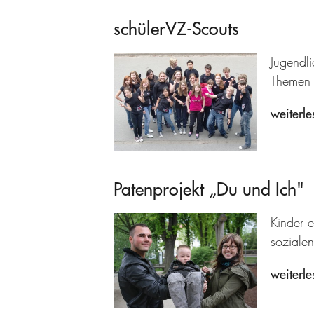
schülerVZ-Scouts
Jugendl
Themen 
weiterle
Patenprojekt „Du und Ich"
Kinder e
sozialen
weiterle