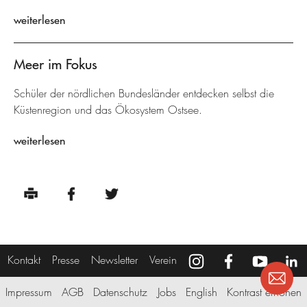
weiterlesen
Meer im Fokus
Schüler der nördlichen Bundesländer entdecken selbst die
Küstenregion und das Ökosystem Ostsee.
weiterlesen
Kontakt
Presse
Newsletter
Verein
Impressum
AGB
Datenschutz
Jobs
English
Kontrast erhöhen