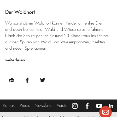
Der Waldhort
Wo sonst als im Waldhort können Kinder ohne ihre Eltern
und doch betreut Feld, Wald und Wiese selbst erfahren?
Nach der Schule geht es für rund 23 Kinder raus ins Grüne
auf den Spuren von Wald- und Wiesenpflanzen, Insekten
und neuen Spielräumen.
weiterlesen
Kontakt
Presse
Newsletter
Verein