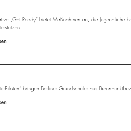
tiative „Get Ready“ bietet Maßnahmen an, die Jugendliche
terstützen
sen
turPiloten“ bringen Berliner Grundschüler aus Brennpunktbezi
sen