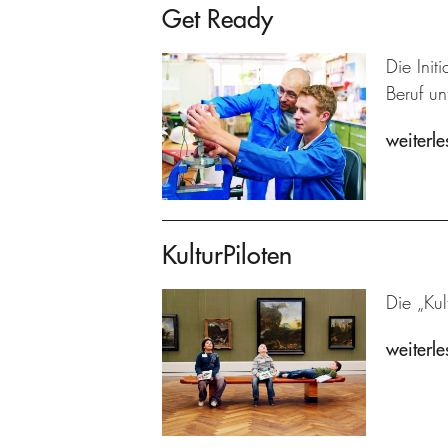
Get Ready
Die Ini
Beruf un
weiterle
KulturPiloten
Die „Kul
weiterle