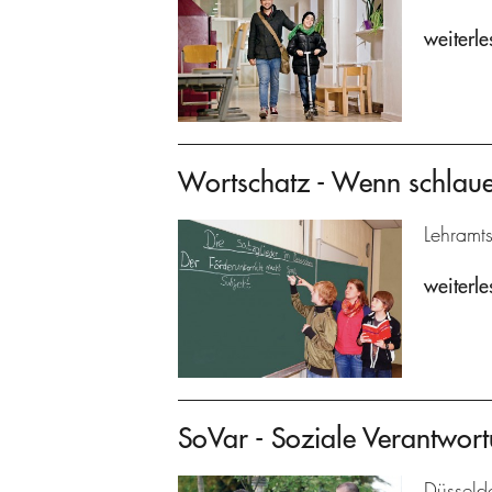
weiterle
Wortschatz - Wenn schlaue
Lehramts
weiterle
SoVar - Soziale Verantwort
Düsseldo