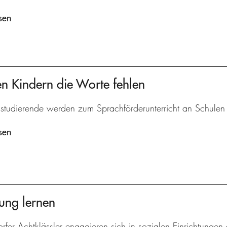
sen
n Kindern die Worte fehlen
studierende werden zum Sprachförderunterricht an Schulen v
sen
ung lernen
rfer Achtklässler engagieren sich in sozialen Einrichtungen 