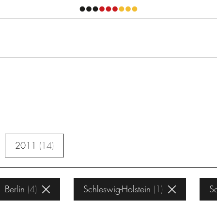
2011
14
Berlin
4
Schleswig-Holstein
1
S