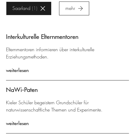
Saarland
1
mehr
Interkulturelle Elternmentoren
Elternmentoren informieren über interkulturelle
Erziehungsmethoden.
weiterlesen
NaWi-Paten
Kieler Schüler begeistern Grundschüler für
naturwissenschaftliche Themen und Experimente.
weiterlesen