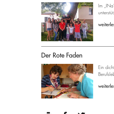
Im „INa
unterstüt
weiterle
Der Rote Faden
Ein dich
Berufsle
weiterle