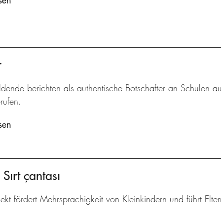
sen
r
dende berichten als authentische Botschafter an Schulen au
rufen.
sen
Sırt çantası
ekt fördert Mehrsprachigkeit von Kleinkindern und führt Elte