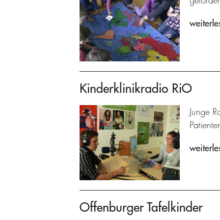
geförder
weiterle
Kinderklinikradio RiO
Junge R
Patiente
weiterle
Offenburger Tafelkinder