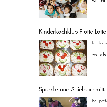
weiterle
Kinderkochklub Flotte Lotte
Kinder u
weiterle
Sprach- und Spielnachmitt
Bei prof