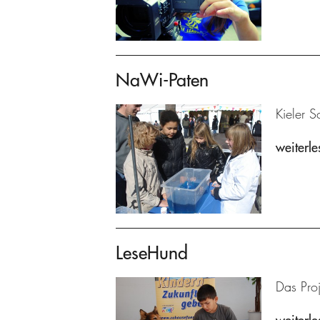
NaWi-Paten
Kieler S
weiterle
LeseHund
Das Proj