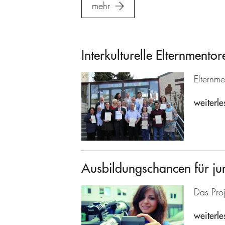
mehr
Interkulturelle Elternmentor
Elternme
weiterle
Ausbildungschancen für ju
Das Proj
weiterle