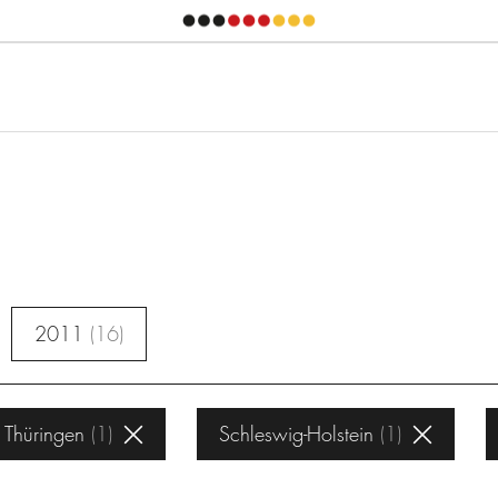
2011
16
Thüringen
1
Schleswig-Holstein
1