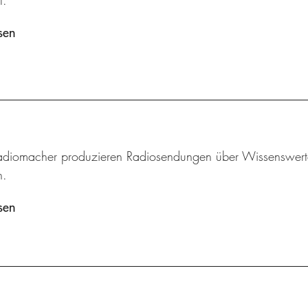
t.
sen
adiomacher produzieren Radiosendungen über Wissenswertes
n.
sen