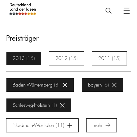
Deutschland
–
Land
Preisträger
der
Ideen
2013
15
2012
15
2011
15
Preisträger
Baden-Württemberg
8
Bayern
6
Schleswig-Holstein
1
Nordrhein-Westfalen
11
mehr