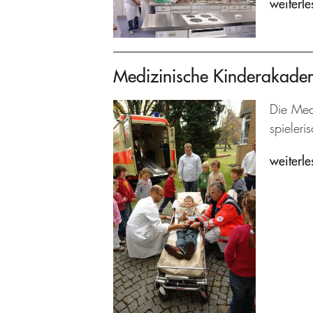
weiterle
Medizinische Kinderakade
Die Med
spieler
weiterle