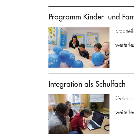
Programm Kinder- und Fam
Stadttei
weiterle
Integration als Schulfach
Gelebte
weiterle