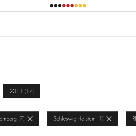
2011
17
temberg
7
Schleswig-Holstein
1
R