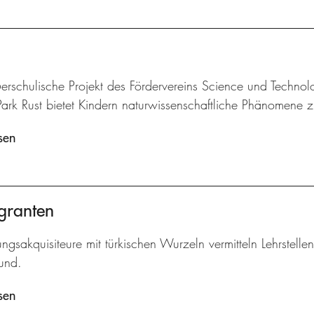
rschulische Projekt des Fördervereins Science und Technol
Park Rust bietet Kindern naturwissenschaftliche Phänomene 
sen
granten
ngsakquisiteure mit türkischen Wurzeln vermitteln Lehrstelle
und.
sen