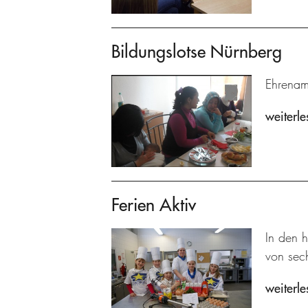
Bildungslotse Nürnberg
Ehrenamt
weiterle
Ferien Aktiv
In den 
von sech
weiterle