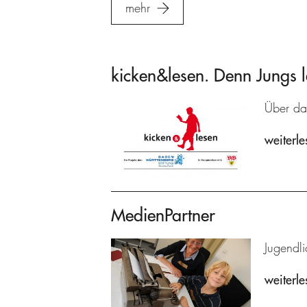
mehr
kicken&lesen. Denn Jungs l
Über da
weiterle
MedienPartner
Jugendl
weiterle