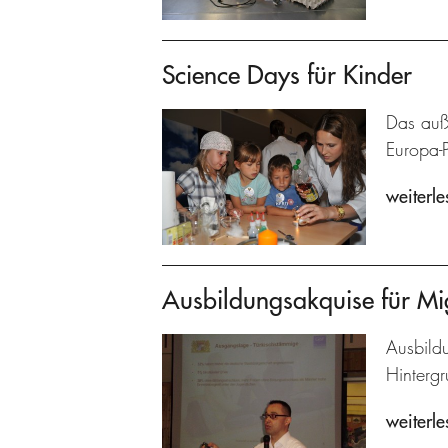
Science Days für Kinder
Das auße
Europa-
weiterle
Ausbildungsakquise für Mi
Ausbildu
Hintergr
weiterle