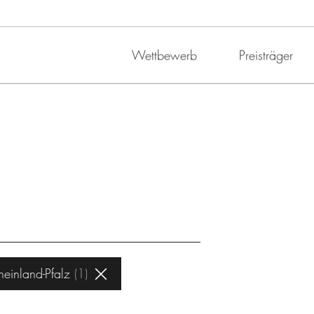
Wettbewerb
Preisträger
heinland-Pfalz
1