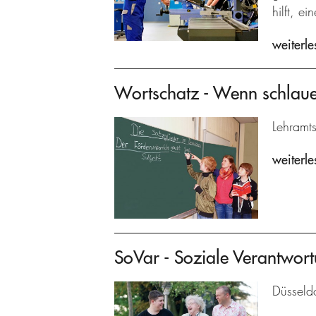
hilft, e
weiterle
Wortschatz - Wenn schlaue
Lehramts
weiterle
SoVar - Soziale Verantwort
Düsseldo