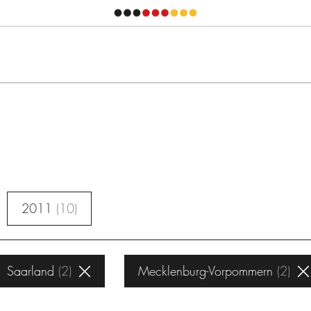
2011
10
Saarland
2
Mecklenburg-Vorpommern
2