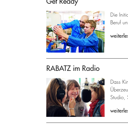
Get Ready
Die Ini
Beruf un
weiterle
RABATZ im Radio
Dass Kin
Überzeu
Studio, 
weiterle