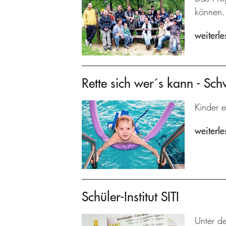
können.
weiterle
Rette sich wer´s kann - Sc
Kinder e
weiterle
Schüler-Institut SITI
Unter de