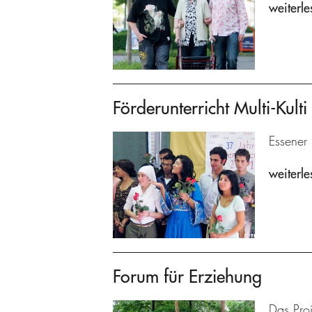
weiterle
Förderunterricht Multi-Kulti
Essener 
weiterle
Forum für Erziehung
Das Proj