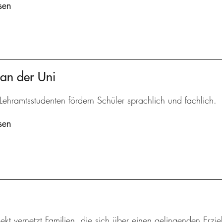
sen
 an der Uni
Lehramtsstudenten fördern Schüler sprachlich und fachlich.
sen
ekt vernetzt Familien, die sich über einen gelingenden Erzi