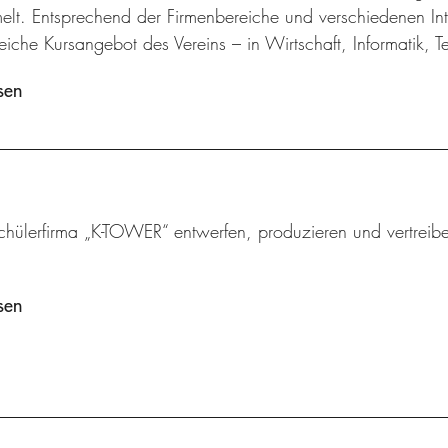
lt. Entsprechend der Firmenbereiche und verschiedenen Inte
iche Kursangebot des Vereins – in Wirtschaft, Informatik, 
sen
chülerfirma „K-TOWER“ entwerfen, produzieren und vertreibe
sen