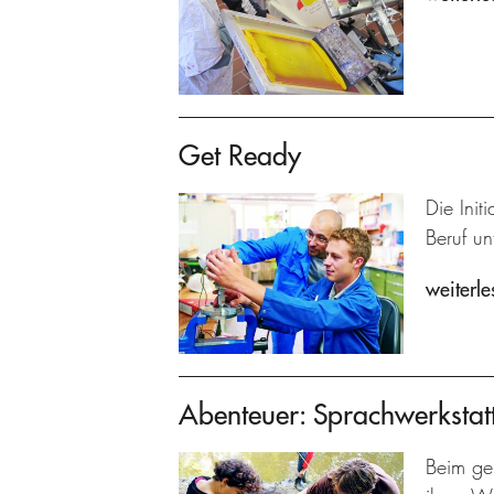
Get Ready
Die Ini
Beruf un
weiterle
Abenteuer: Sprachwerkstat
Beim ge