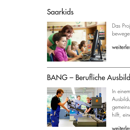
Saarkids
Das Pro
bewege
weiterle
BANG – Berufliche Ausbil
In einem
Ausbild
gemeins
hilft, e
weiterle