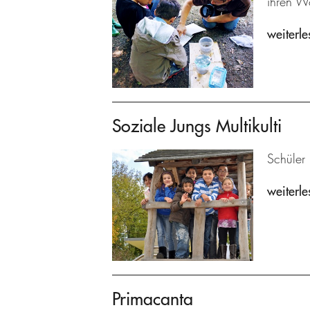
ihren W
weiterle
Soziale Jungs Multikulti
Schüler 
weiterle
Primacanta