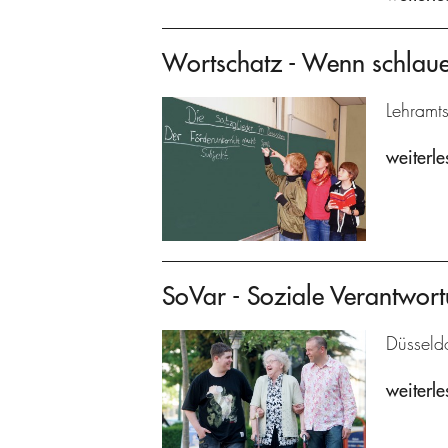
Wortschatz - Wenn schlaue
Lehramts
weiterle
SoVar - Soziale Verantwort
Düsseldo
weiterle