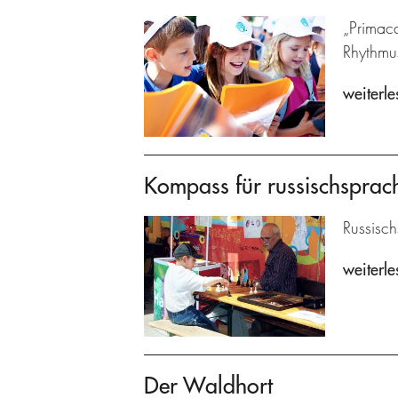
„Primaca
Rhythmu
weiterle
Kompass für russischsprach
Russisch
weiterle
Der Waldhort