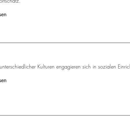
ortschatz.
sen
unterschiedlicher Kulturen engagieren sich in sozialen Einri
sen