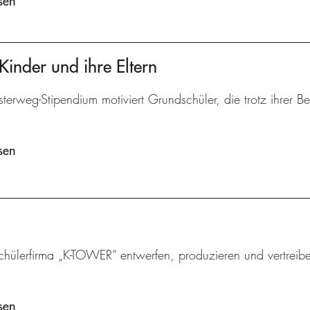
sen
Kinder und ihre Eltern
terweg-Stipendium motiviert Grundschüler, die trotz ihrer 
sen
chülerfirma „K-TOWER“ entwerfen, produzieren und vertreibe
sen