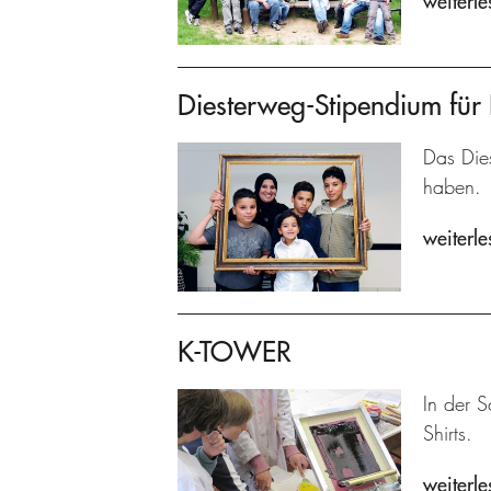
weiterle
Diesterweg-Stipendium für 
Das Dies
haben.
weiterle
K-TOWER
In der S
Shirts.
weiterle