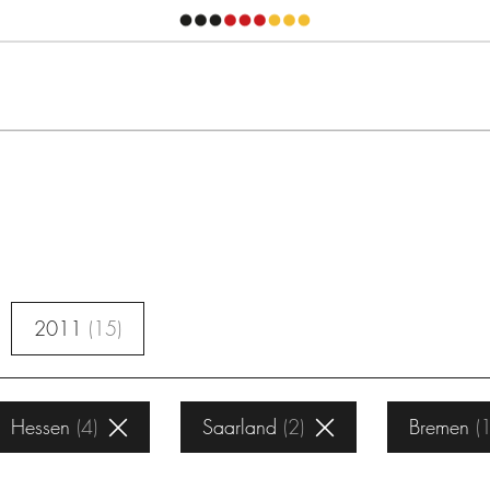
2011
15
Hessen
4
Saarland
2
Bremen