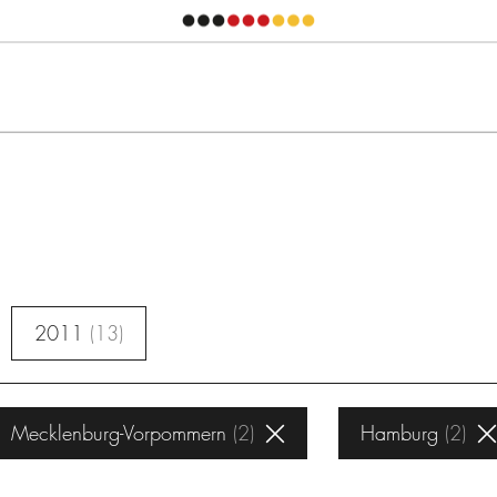
2011
13
Mecklenburg-Vorpommern
2
Hamburg
2