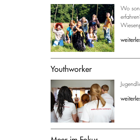
Wo sons
erfahre
Wiesenp
weiterle
Youthworker
Jugendli
weiterle
Meer im Fokus