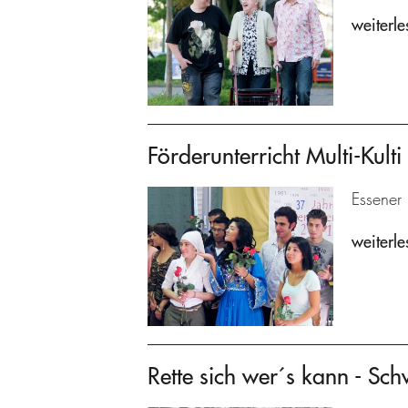
weiterle
Förderunterricht Multi-Kulti
Essener 
weiterle
Rette sich wer´s kann - Sc