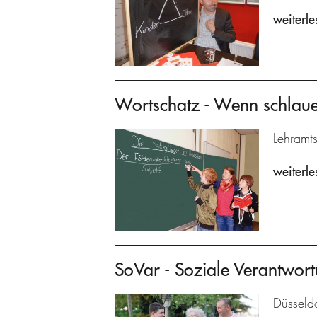
weiterle
Wortschatz - Wenn schlaue
Lehramts
weiterle
SoVar - Soziale Verantwort
Düsseldo