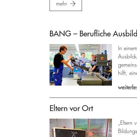
mehr
BANG – Berufliche Ausbil
In einem
Ausbild
gemeins
hilft, e
weiterle
Eltern vor Ort
„Eltern 
Bildung