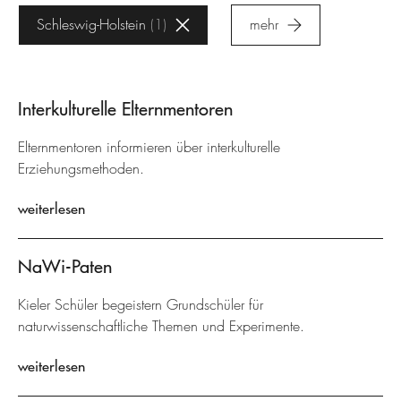
Schleswig-Holstein
1
mehr
Interkulturelle Elternmentoren
Elternmentoren informieren über interkulturelle
Erziehungsmethoden.
weiterlesen
NaWi-Paten
Kieler Schüler begeistern Grundschüler für
naturwissenschaftliche Themen und Experimente.
weiterlesen