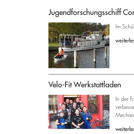
Jugendforschungsschiff C
Im Schü
weiterle
Velo-Fit Werkstattladen
In der F
verbesse
Mechani
weiterle