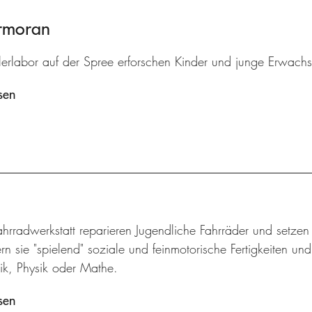
ormoran
lerlabor auf der Spree erforschen Kinder und junge Erwach
sen
ahrradwerkstatt reparieren Jugendliche Fahrräder und setze
rn sie "spielend" soziale und feinmotorische Fertigkeiten un
k, Physik oder Mathe.
sen