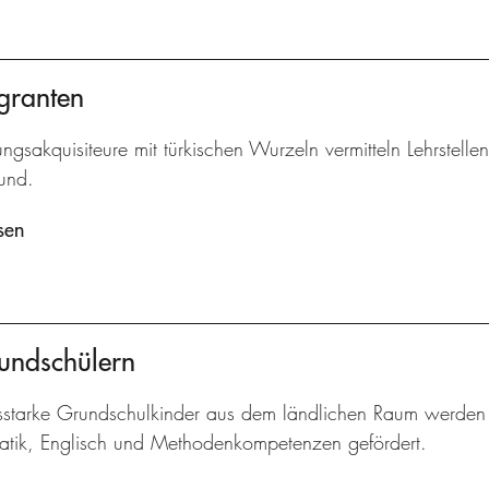
granten
ngsakquisiteure mit türkischen Wurzeln vermitteln Lehrstelle
und.
sen
undschülern
gsstarke Grundschulkinder aus dem ländlichen Raum werden 
tik, Englisch und Methodenkompetenzen gefördert.