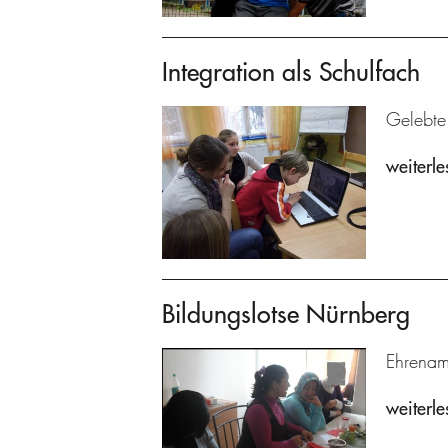
Integration als Schulfach
Gelebte
weiterle
Bildungslotse Nürnberg
Ehrenamt
weiterle