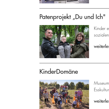
Patenprojekt „Du und Ich"
Kinder e
sozialen
weiterle
KinderDomäne
Museums
Esskultu
weiterle