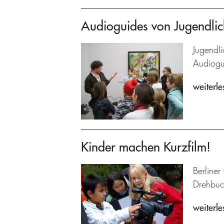
Audioguides von Jugendlic
Jugendli
Audiogu
weiterle
Kinder machen Kurzfilm!
Berliner
Drehbuch
weiterle