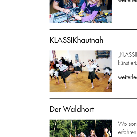
weiterle
KLASSIKhautnah
„KLASSI
künstler
weiterle
Der Waldhort
Wo sons
erfahre