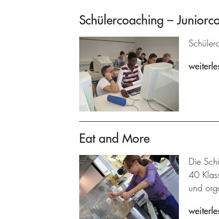
Schülercoaching – Juniorc
Schülerc
weiterle
Eat and More
Die Schü
40 Klas
und orga
weiterle