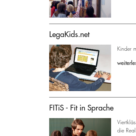
LegaKids.net
Kinder m
weiterle
FITiS - Fit in Sprache
Viertklä
die Real