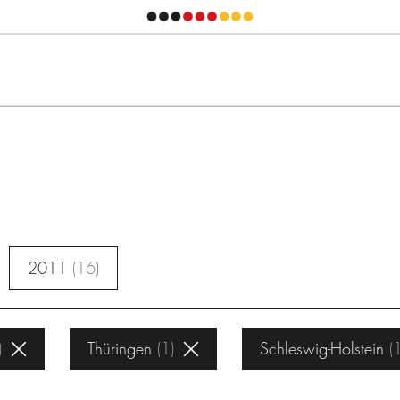
2011
16
Thüringen
1
Schleswig-Holstein