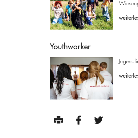
Wiesenp
weiterle
Youthworker
Jugendli
weiterle