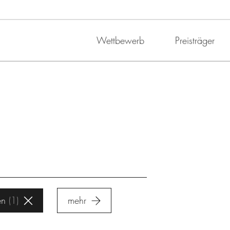
Wettbewerb
Preisträger
en
1
mehr