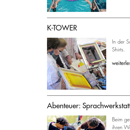
K-TOWER
In der S
Shirts.
weiterle
Abenteuer: Sprachwerkstat
Beim ge
ihren W