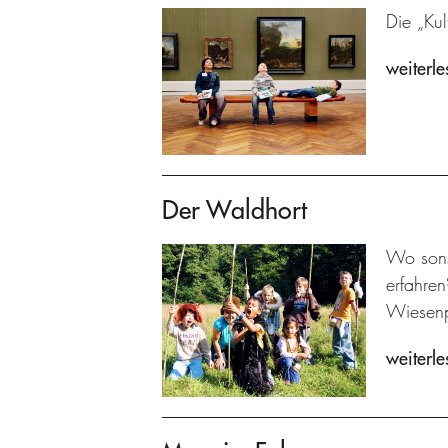
Die „Kul
weiterle
Der Waldhort
Wo sons
erfahre
Wiesenp
weiterle