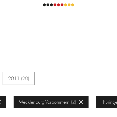
2011
20
Mecklenburg-Vorpommern
2
Thüring