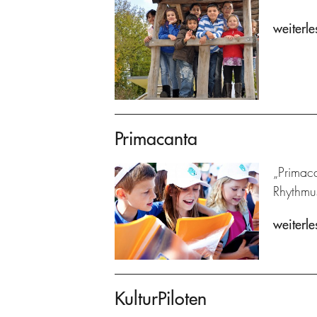
weiterle
Primacanta
„Primaca
Rhythmu
weiterle
KulturPiloten