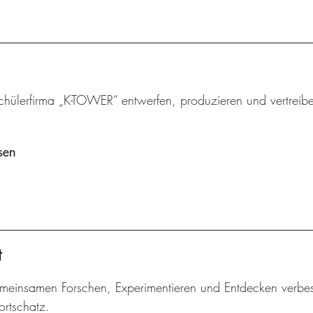
chülerfirma „K-TOWER“ entwerfen, produzieren und vertreibe
sen
t
meinsamen Forschen, Experimentieren und Entdecken verbes
ortschatz.