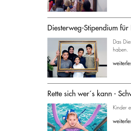
Diesterweg-Stipendium für 
Das Dies
haben.
weiterle
Rette sich wer´s kann - Sc
Kinder e
weiterle