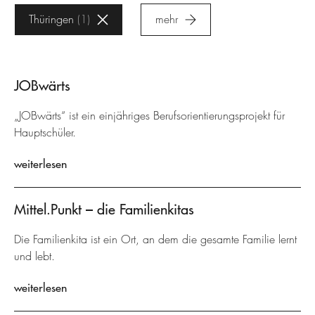
Thüringen
1
mehr
JOBwärts
„JOBwärts“ ist ein einjähriges Berufsorientierungsprojekt für
Hauptschüler.
weiterlesen
Mittel.Punkt – die Familienkitas
Die Familienkita ist ein Ort, an dem die gesamte Familie lernt
und lebt.
weiterlesen