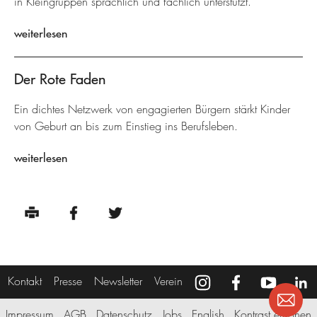
in Kleingruppen sprachlich und fachlich unterstützt.
weiterlesen
Der Rote Faden
Ein dichtes Netzwerk von engagierten Bürgern stärkt Kinder
von Geburt an bis zum Einstieg ins Berufsleben.
weiterlesen
Kontakt
Presse
Newsletter
Verein
Impressum
AGB
Datenschutz
Jobs
English
Kontrast erhöhen