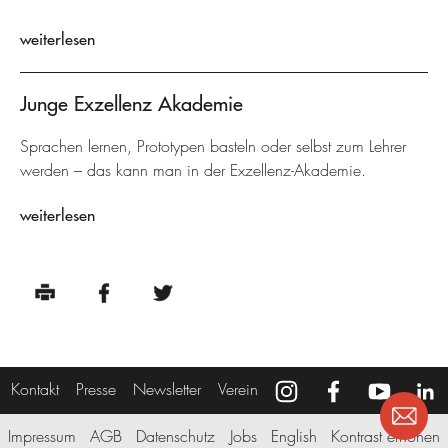
weiterlesen
Junge Exzellenz Akademie
Sprachen lernen, Prototypen basteln oder selbst zum Lehrer
werden – das kann man in der Exzellenz-Akademie.
weiterlesen
Kontakt
Presse
Newsletter
Verein
Impressum
AGB
Datenschutz
Jobs
English
Kontrast erhöhen