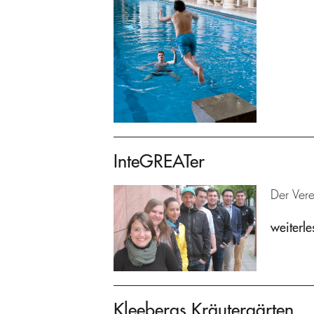
InteGREATer
Der Ver
weiterle
Kleebergs Kräutergärten