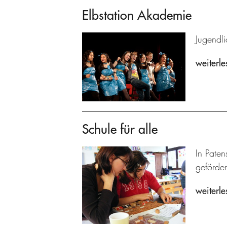
Elbstation Akademie
Jugendl
weiterle
Schule für alle
In Paten
geförder
weiterle