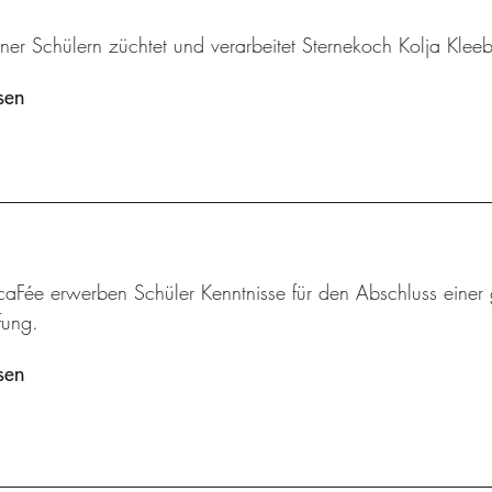
iner Schülern züchtet und verarbeitet Sternekoch Kolja Klee
sen
aFée erwerben Schüler Kenntnisse für den Abschluss einer 
fung.
sen