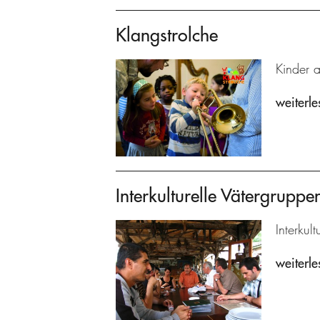
Klangstrolche
Kinder 
weiterle
Interkulturelle Vätergrupp
Interkul
weiterle