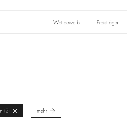
Wettbewerb
Preisträger
rn
2
mehr