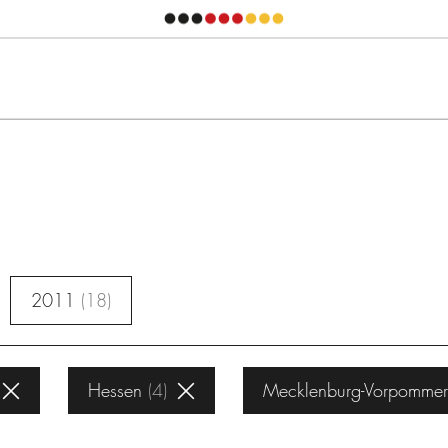
2011
18
Hessen
4
Mecklenburg-Vorpomme