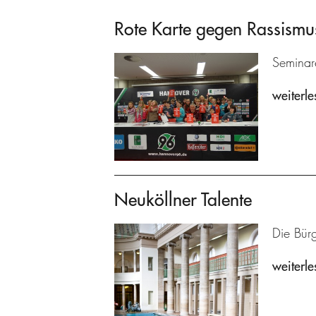
Rote Karte gegen Rassismu
Seminare
weiterle
Neuköllner Talente
Die Bürg
weiterle