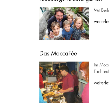
Mit Berl
weiterle
Das MoccaFée
Im Mocc
Fachprü
weiterle