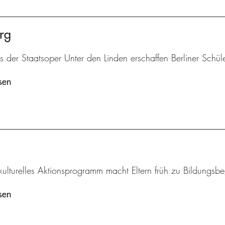
rg
is der Staatsoper Unter den Linden erschaffen Berliner Schü
sen
rkulturelles Aktionsprogramm macht Eltern früh zu Bildungsbeg
sen