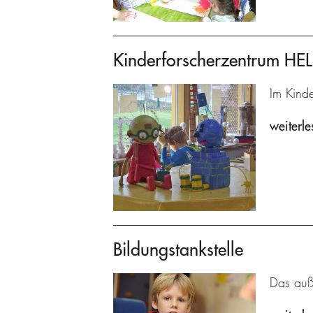
Kinderforscherzentrum H
Im Kind
weiterle
Bildungstankstelle
Das auße