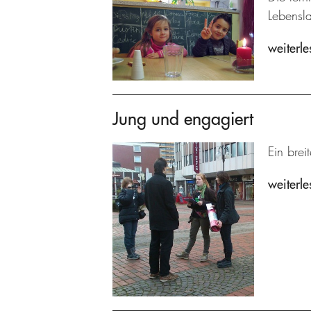
Lebensl
weiterle
Jung und engagiert
Ein brei
weiterle