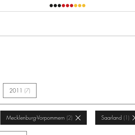
2011
7
Mecklenburg-Vorpommern
2
Saarland
1