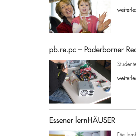
weiterle
pb.re.pc – Paderborner Re
Student
weiterle
Essener lernHÄUSER
Die lern