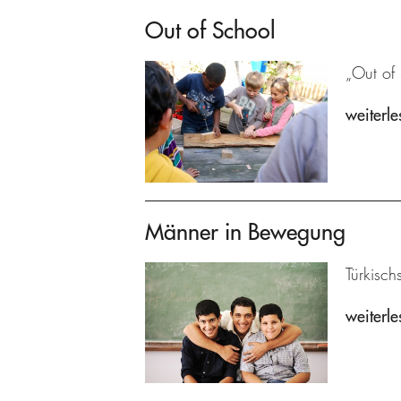
Out of School
„Out of
weiterle
Männer in Bewegung
Türkisch
weiterle