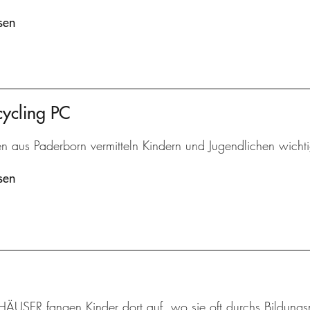
sen
cycling PC
en aus Paderborn vermitteln Kindern und Jugendlichen wic
sen
HÄUSER fangen Kinder dort auf, wo sie oft durchs Bildungsne