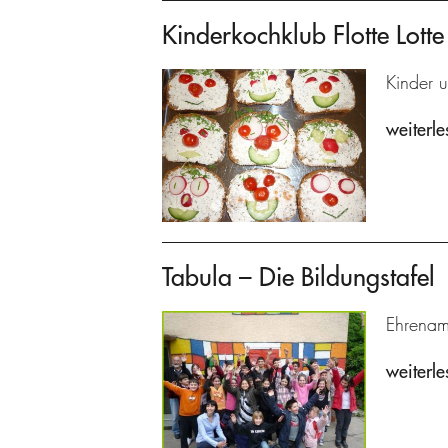
Kinderkochklub Flotte Lotte
Kinder u
weiterle
Tabula – Die Bildungstafel
Ehrenam
weiterle