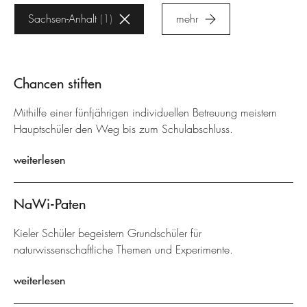
Sachsen-Anhalt
1
mehr
Chancen stiften
Mithilfe einer fünfjährigen individuellen Betreuung meistern
Hauptschüler den Weg bis zum Schulabschluss.
weiterlesen
NaWi-Paten
Kieler Schüler begeistern Grundschüler für
naturwissenschaftliche Themen und Experimente.
weiterlesen