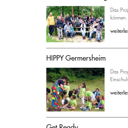
Das Proj
können.
weiterle
HIPPY Germersheim
Das Prog
Einschu
weiterle
Get Ready