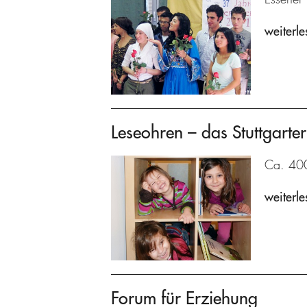
weiterle
Leseohren – das Stuttgarter
Ca. 400 
weiterle
Forum für Erziehung