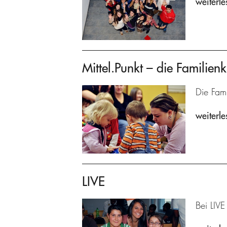
weiterle
Mittel.Punkt – die Familienk
Die Fami
weiterle
LIVE
Bei LIVE