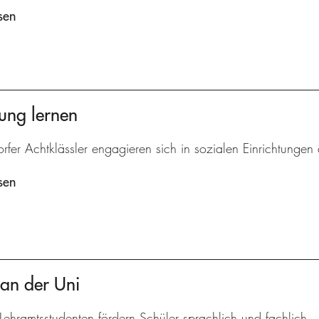
sen
ung lernen
rfer Achtklässler engagieren sich in sozialen Einrichtungen 
sen
 an der Uni
Lehramtsstudenten fördern Schüler sprachlich und fachlich.