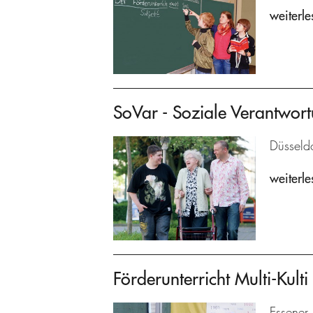
weiterle
SoVar - Soziale Verantwort
Düsseldo
weiterle
Förderunterricht Multi-Kulti
Essener 