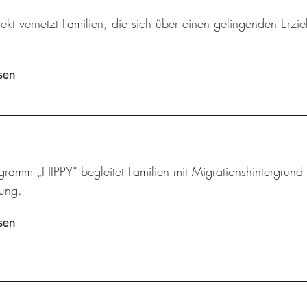
ekt vernetzt Familien, die sich über einen gelingenden Erzi
sen
ramm „HIPPY“ begleitet Familien mit Migrationshintergrund u
lung.
sen