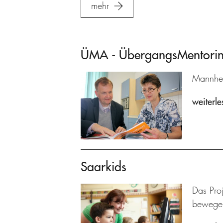
mehr
ÜMA - ÜbergangsMentoring
Mannhei
weiterle
Saarkids
Das Pro
bewege