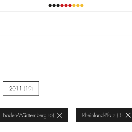
2011
19
Baden-Württemberg
6
Rheinland-Pfalz
3