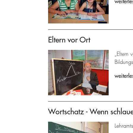
weiterle
Eltern vor Ort
„Eltern 
Bildung
weiterle
Wortschatz - Wenn schlaue
Lehramts