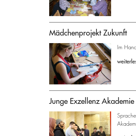
Mädchenprojekt Zukunft
Im Hand
weiterle
Junge Exzellenz Akademie
Sprache
Akadem