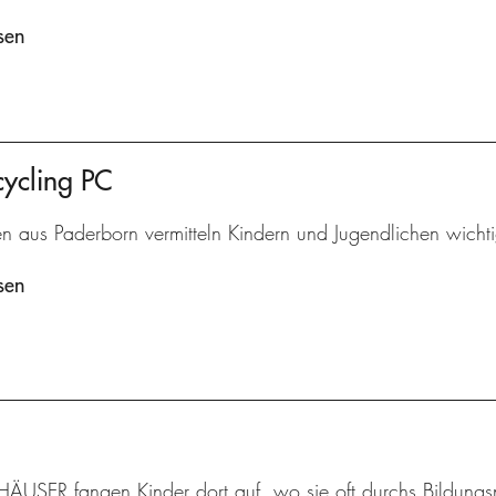
sen
cycling PC
en aus Paderborn vermitteln Kindern und Jugendlichen wic
sen
HÄUSER fangen Kinder dort auf, wo sie oft durchs Bildungsne