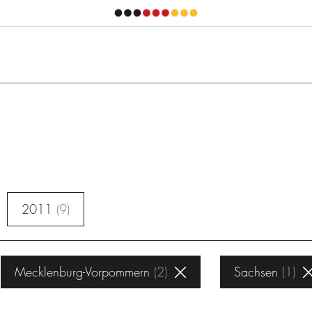
2011
9
Mecklenburg-Vorpommern
2
Sachsen
1