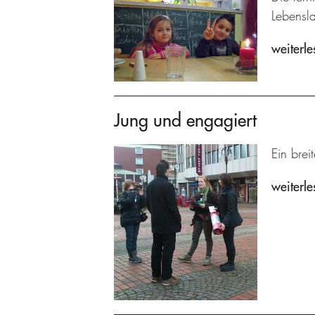
Lebensl
weiterle
Jung und engagiert
Ein brei
weiterle