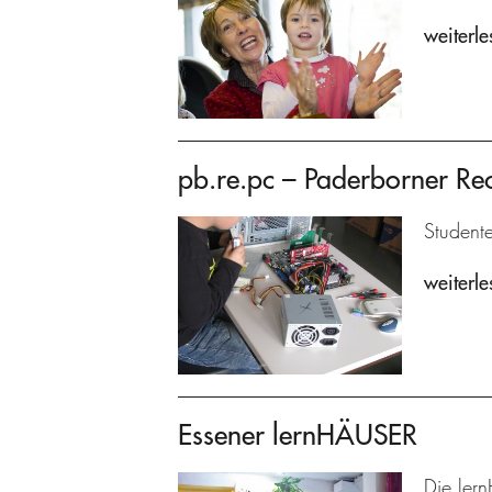
weiterle
pb.re.pc – Paderborner Re
Student
weiterle
Essener lernHÄUSER
Die lern