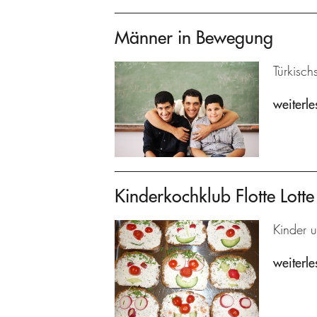
Männer in Bewegung
Türkisch
weiterle
Kinderkochklub Flotte Lotte
Kinder u
weiterle