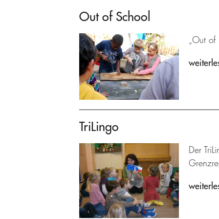
Out of School
„Out of
weiterle
TriLingo
Der TriL
Grenzre
weiterle