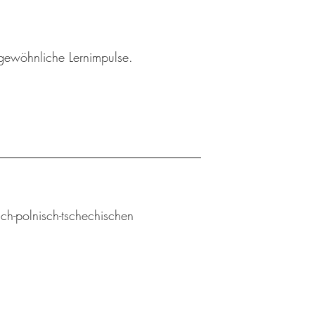
gewöhnliche Lernimpulse.
sch-polnisch-tschechischen