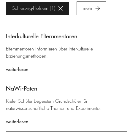
Schleswig-Holstein
1
mehr
Interkulturelle Elternmentoren
Elternmentoren informieren über interkulturelle
Erziehungsmethoden.
weiterlesen
NaWi-Paten
Kieler Schüler begeistern Grundschüler für
naturwissenschaftliche Themen und Experimente.
weiterlesen