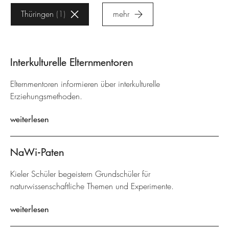
Thüringen
1
mehr
Interkulturelle Elternmentoren
Elternmentoren informieren über interkulturelle
Erziehungsmethoden.
weiterlesen
NaWi-Paten
Kieler Schüler begeistern Grundschüler für
naturwissenschaftliche Themen und Experimente.
weiterlesen