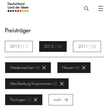
Deutschland
–
Land
Preisträger
der
Ideen
2013
11
2012
16
2011
16
Preisträger
Niedersachsen
6
Hessen
4
Mecklenburg-Vorpommern
2
Thüringen
1
mehr