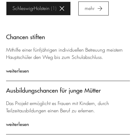
Schleswig-Holstein
1
mehr
Chancen stiften
Mithilfe einer fünfjährigen individuellen Betreuung meistern
Hauptschüler den Weg bis zum Schulabschluss.
weiterlesen
Ausbildungschancen für junge Mütter
Das Projekt ermöglicht es Frauen mit Kindern, durch
Teilzeitausbildungen einen Beruf zu erlernen.
weiterlesen