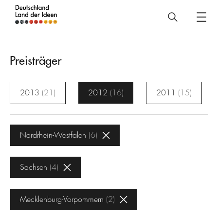
Deutschland
–
Land
Preisträger
der
Ideen
2013
21
2012
16
2011
15
Preisträger
Nordrhein-Westfalen
6
Sachsen
4
Mecklenburg-Vorpommern
2