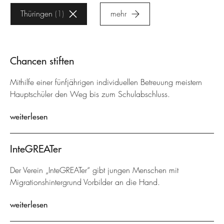
Thüringen
1
mehr
Chancen stiften
Mithilfe einer fünfjährigen individuellen Betreuung meistern
Hauptschüler den Weg bis zum Schulabschluss.
weiterlesen
InteGREATer
Der Verein „InteGREATer“ gibt jungen Menschen mit
Migrationshintergrund Vorbilder an die Hand.
weiterlesen