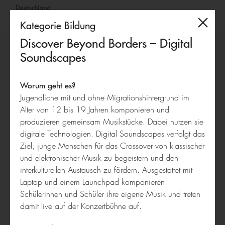
Kategorie Bildung
Deutschland
Discover Beyond Borders – Digital
–
Soundscapes
Land
Wettbewerb 2024
der
Ideen
Worum geht es?
Bildung
Jugendliche mit und ohne Migrationshintergrund im
Discover
Alter von 12 bis 19 Jahren komponieren und
Beyond
produzieren gemeinsam Musikstücke. Dabei nutzen sie
Borders
digitale Technologien. Digital Soundscapes verfolgt das
-
Ziel, junge Menschen für das Crossover von klassischer
Digital
und elektronischer Musik zu begeistern und den
Discover Beyond Borders
Soundscapes
interkulturellen Austausch zu fördern. Ausgestattet mit
Laptop und einem Launchpad komponieren
Schülerinnen und Schüler ihre eigene Musik und treten
damit live auf der Konzertbühne auf.