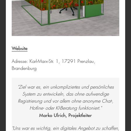
corhelper
Website
Adresse: Karl-Marx-Str. 1, 17291 Prenzlau,
Brandenburg
"Ziel war es, ein unkompliziertes und persönliches
System zu entwickeln, das ohne aufwendige
Registrierung und vor allem ohne anonyme Chat-,
Hotline- oder KI-Beratung funktioniert."
Rettungskette 5G
Marko Ulrich, Projektleiter
"Uns war es wichtig, ein digitales Angebot zu schaffen,