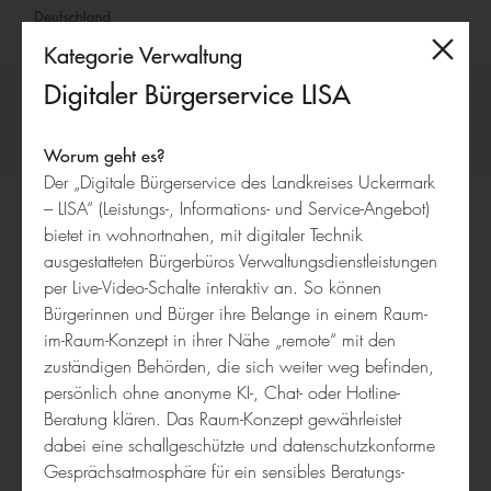
Kategorie Verwaltung
Deutschland
Digitaler Bürgerservice LISA
–
Land
Wettbewerb 2024
der
Worum geht es?
Der „Digitale Bürgerservice des Landkreises Uckermark
Ideen
Bildung
– LISA“ (Leistungs-, Informations- und Service-Angebot)
Digitaler
bietet in wohnortnahen, mit digitaler Technik
Bürgerservice
ausgestatteten Bürgerbüros Verwaltungsdienstleistungen
-
per Live-Video-Schalte interaktiv an. So können
LISA
Bürgerinnen und Bürger ihre Belange in einem Raum-
im-Raum-Konzept in ihrer Nähe „remote“ mit den
zuständigen Behörden, die sich weiter weg befinden,
Discover Beyond Borders
persönlich ohne anonyme KI-, Chat- oder Hotline-
Beratung klären. Das Raum-Konzept gewährleistet
dabei eine schallgeschützte und datenschutzkonforme
Gesprächsatmosphäre für ein sensibles Beratungs-